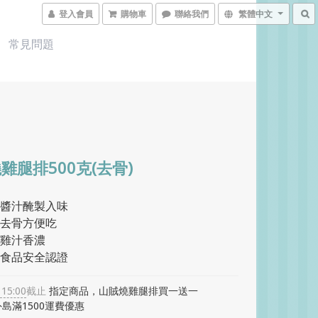
登入會員
購物車
聯絡我們
繁體中文
常見問題
雞腿排500克(去骨)
醬汁醃製入味
去骨方便吃
雞汁香濃
食品安全認證
 15:00
截止
指定商品，山賊燒雞腿排買一送一
島滿1500運費優惠