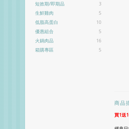
短效期/即期品
3
生鮮雞肉
5
低脂高蛋白
10
優惠組合
5
火鍋肉品
16
箱購專區
5
商品
買1送
經典日