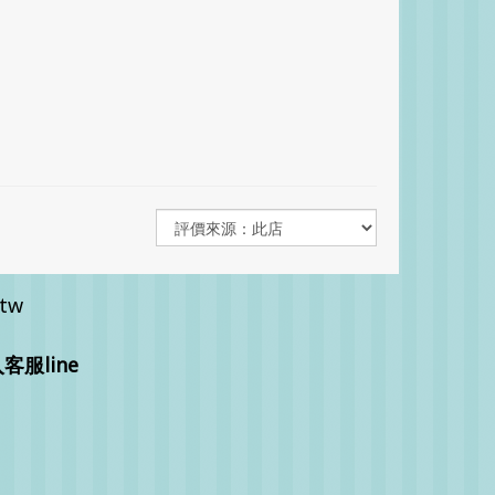
.tw
服line