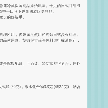
急速冷藏保留肉品原始風味。十足的日式甘甜風
醬香一口咬下香氣四溢回味無窮。
煮夫的好幫手。
料理所用，後來廣泛使用於肉類日式炭火料理。
肉品使用鹽、胡椒與大蒜等佐料進行醃漬保存，
或是配飯配麵、下酒菜、帶便當都很適合，戶外
反式脂肪0克)，碳水化合物3.3克 (糖2.1克)，鈉含