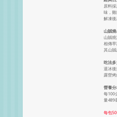
原料採
味，雞
解凍後
山賊燒
山賊燒
相傳早
其山賊
吃法多
退冰後
露營烤
營養分
每100
量48
每包5