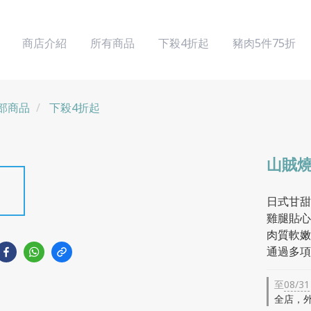
商店介紹
所有商品
下殺4折起
豬肉5件75折
部商品
下殺4折起
山賊燒
日式甘甜
雞腿貼心
肉質軟嫩
通過多項
至
08/31
全店，外