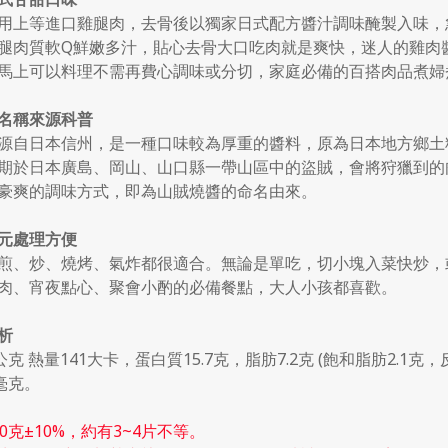
用上等進口雞腿肉，去骨後以獨家日式配方醬汁調味醃製入味，
腿肉質軟Q鮮嫩多汁，貼心去骨大口吃肉就是爽快，迷人的雞肉
馬上可以料理不需再費心調味或分切，家庭必備的百搭肉品煮婦
名稱來源科普
源自日本信州，是一種口味較為厚重的醬料，原為日本地方鄉土
期於日本廣島、岡山、山口縣一帶山區中的盜賊，會將狩獵到的
豪爽的調味方式，即為山賊燒醬的命名由來。
元處理方便
煎、炒、燒烤、氣炸都很適合。無論是單吃，切小塊入菜快炒，
肉、宵夜點心、聚會小酌的必備餐點，大人小孩都喜歡。
析
公克 熱量141大卡，蛋白質15.7克，脂肪7.2克 (飽和脂肪2.1克，
9毫克。
00克±10%，約有3~4片不等。