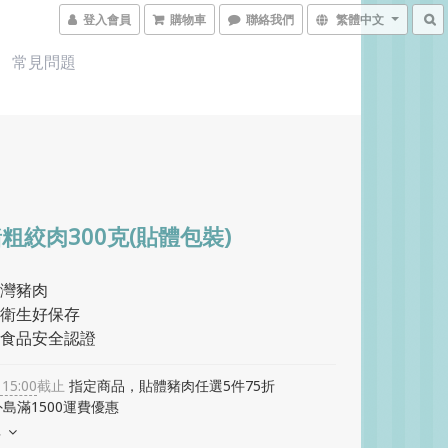
登入會員
購物車
聯絡我們
繁體中文
常見問題
粗絞肉300克(貼體包裝)
灣豬肉
衛生好保存
食品安全認證
 15:00
截止
指定商品，貼體豬肉任選5件75折
島滿1500運費優惠
多