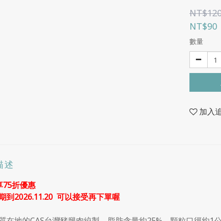
NT$12
NT$90
數量
加入
描述
享75折優惠
到2026.11.20 可以接受再下單喔
質在地的CAS台灣豬腿肉絞製，脂肪含量約25%，顆粒口徑約