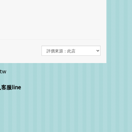
.tw
服line