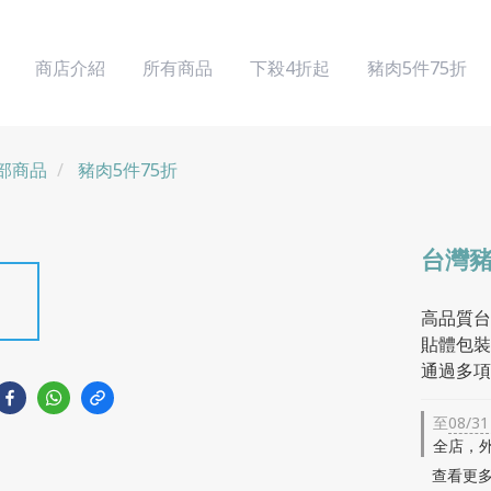
商店介紹
所有商品
下殺4折起
豬肉5件75折
部商品
豬肉5件75折
台灣豬
高品質台
貼體包裝
通過多項
至
08/31
全店，外
查看更