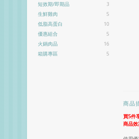
短效期/即期品
3
生鮮雞肉
5
低脂高蛋白
10
優惠組合
5
火鍋肉品
16
箱購專區
5
商品
買5件
商品效期
使用優