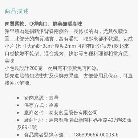
商品描述
肉質柔軟、Q彈爽口、鮮美無腥臭味
豬里肌肉是指豬沿背脊兩側各一長條狀的肉，尤其後腰位
置。此部分的肉質結實，富有嚼勁，吃起來卻不乾澀。切成
小片 (尺寸大約8*3cm*厚度2mm 可能有部分誤差) 吃起來
口感軟嫩不乾柴。適合燒烤、快炒等各種料理都相當方便、
美味。
小包裝設計200克一次用完不浪費免再回冰。
採先進貼體包裝密封及保鮮效果佳，方便使用及保存，可直
接沖水解凍。
豬肉來源：臺灣
保存方式：冷凍
廠商名稱：泰安食品股份有限公司
廠商地址：屏東縣新園鄉新園村媽祖路407巷89號
及89-1號
食品業者登錄字號：T-186899664-00003-6