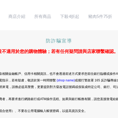
商店介紹
所有商品
下殺4折起
豬肉5件75折
防詐騙宣導
並不適用於您的購物體驗；若有任何疑問請與店家聯繫確認
取相關金融帳戶、信用卡相關資訊，也不會透過前述方式要求您前往銀行臨櫃或操作A
電指示，若有疑慮，敬請於第一時間聯繫
{shop name}
或撥打警政署 165 反詐騙專
等不明來電，請務必提高警覺，更要提防對方竄改電話號碼或假裝成特定公司、銀行、司
費者，再要求進行網路銀行或ATM操作流程。如果與銀行帳務有關，請您直接致電給
混合使用）、不要在公用電腦輸入帳號密碼，以提高資訊安全。