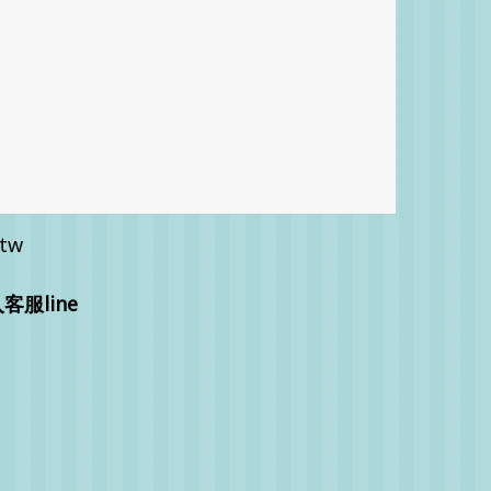
.tw
服line