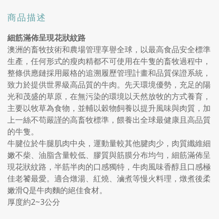
商品描述
細筋滿佈呈現花狀紋路
澳洲的畜牧技術和農場管理享譽全球，以最高食品安全標準
生產，任何形式的瘦肉精都不可使用在牛隻的畜牧過程中，
整條供應鏈採用嚴格的追溯履歷管理計畫和品質保證系統，
致力於提供世界級高品質的牛肉。先天環境優勢，充足的陽
光和茂盛的草原，在無污染的環境以天然放牧的方式養育，
主要以牧草為食物，並輔以穀物飼養以提升風味與肉質，加
上一絲不苟嚴謹的高畜牧標準，餵養出全球最健康且高品質
的牛隻。
牛腱位於牛腿肌肉中央，運動量較其他腱肉少，肉質纖維細
嫩不柴、油脂含量較低、膠質與筋膜分布均勻，細筋滿佈呈
現花狀紋路，半筋半肉的口感獨特，牛肉風味香醇且口感極
佳老饕最愛。適合燉湯、紅燒、滷煮等慢火料理，燉煮後柔
嫩滑Q是牛肉麵的絕佳食材。
厚度約2~3公分