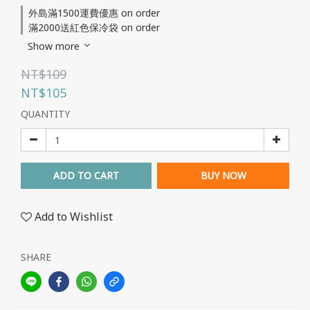
外島滿1500運費優惠 on order
滿2000送紅色保冷袋 on order
Show more
NT$109
NT$105
QUANTITY
ADD TO CART
BUY NOW
Add to Wishlist
SHARE