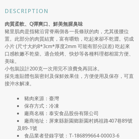
DESCRIPTION
肉質柔軟、Q彈爽口、鮮美無腥臭味
豬里肌肉是指豬沿背脊兩側各一長條狀的肉，尤其後腰位
置。此部分的肉質結實，富有嚼勁，吃起來卻不乾澀。切成
小片 (尺寸大約8*3cm*厚度2mm 可能有部分誤差) 吃起來
口感軟嫩不乾柴。適合燒烤、快炒等各種料理都相當方便、
美味。
小包裝設計200克一次用完不浪費免再回冰。
採先進貼體包裝密封及保鮮效果佳，方便使用及保存，可直
接沖水解凍。
豬肉來源：臺灣
保存方式：冷凍
廠商名稱：泰安食品股份有限公司
廠商地址：屏東縣新園鄉新園村媽祖路407巷89號
及89-1號
食品業者登錄字號：T-186899664-00003-6