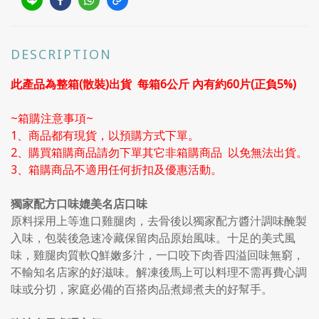
DESCRIPTION
此產品為整箱(散裝)出貨 每箱6公斤 內有約60片(正負5%)
~箱購注意事項~
1、商品都有現貨，以預購方式下單。
2、購買箱購商品請勿下單其它非箱購商品 以免無法出貨。
3、箱購商品不適用任何折扣及優惠活動。
獨家配方口味媲美名店口味
原料採用上等進口雞腿肉，去骨後以獨家配方醬汁調味醃製
入味，包裝後急速冷藏保留肉品原始風味。十足的美式風
味，雞腿肉質軟Q鮮嫩多汁，一口咬下肉香四溢回味無窮，
不輸知名店家的好滋味。解凍後馬上可以料理不需再費心調
味或分切，家庭必備的百搭肉品煮婦煮夫的好幫手。