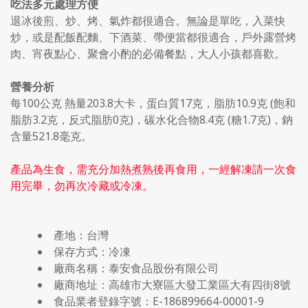
吃法多元處理方便
退冰後煎、炒、烤、氣炸都很適合。無論是單吃，入菜快
炒，或是配飯配麵、下酒菜、帶便當都很適合，戶外露營烤
肉、宵夜點心、聚會小酌的必備餐點，大人小孩都喜歡。
營養分析
每100公克 熱量203.8大卡，蛋白質17克，脂肪10.9克 (飽和
脂肪3.2克，反式脂肪0克)，碳水化合物8.4克 (糖1.7克)，鈉
含量521.8毫克。
產品為生食，需充分加熱煮熟後再食用，一經解凍請一次食
用完畢，勿再次冷藏或冷凍。
產地：台灣
保存方式：冷凍
廠商名稱：泰安食品股份有限公司
廠商地址：高雄市大寮區大發工業區大有四街8號
食品業者登錄字號：E-186899664-00001-9