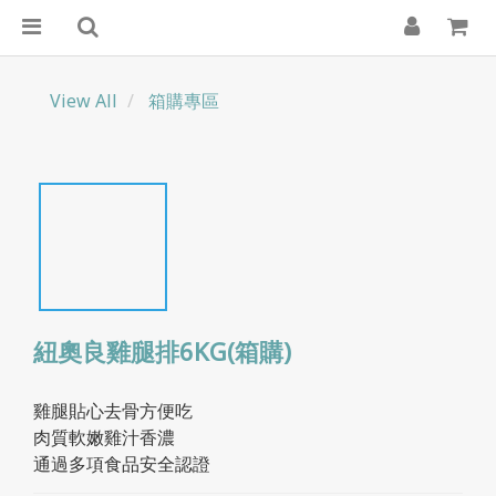
View All
箱購專區
紐奧良雞腿排6KG(箱購)
雞腿貼心去骨方便吃
肉質軟嫩雞汁香濃
通過多項食品安全認證