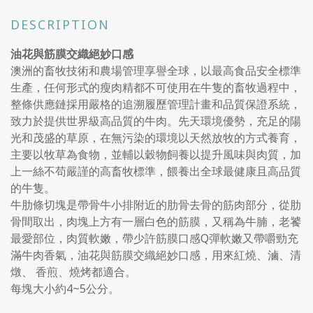
DESCRIPTION
油花與筋膜交織絕妙口感
澳洲的畜牧技術和農場管理享譽全球，以最高食品安全標準
生產，任何形式的瘦肉精都不可使用在牛隻的畜牧過程中，
整條供應鏈採用嚴格的追溯履歷管理計畫和品質保證系統，
致力於提供世界級高品質的牛肉。先天環境優勢，充足的陽
光和茂盛的草原，在無污染的環境以天然放牧的方式養育，
主要以牧草為食物，並輔以穀物飼養以提升風味與肉質，加
上一絲不苟嚴謹的高畜牧標準，餵養出全球最健康且高品質
的牛隻。
牛肋條切塊是帶骨牛小排附近的肋骨去骨的筋肉部分，從肋
骨間取出，肉塊上方有一層白色的筋膜，又稱為牛腩，老饕
最愛部位，肉質軟嫩，帶少許筋膜口感Q彈軟嫩又帶嚼勁充
滿牛肉香氣，油花與筋膜交織絕妙口感，用來紅燒、滷、清
燉、 香煎、燒烤都適合。
每塊大小約4~5公分。