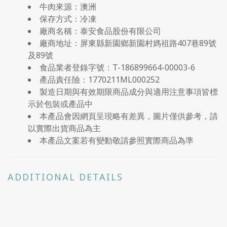
牛肉來源：澳洲
保存方式：冷凍
廠商名稱：泰安食品股份有限公司
廠商地址：屏東縣新園鄉新園村媽祖路407巷89號
及89號
食品業者登錄字號：T-186899664-00003-6
產品責任險：1770211ML000252
製造日期與有效期限商品成分與適用注意事項皆標
示於包裝或產品中
本產品會因網頁呈現略有差異，圖片僅供參考，請
以實際出貨商品為主
本產品文案若有變動敬請參照實際商品為準
ADDITIONAL DETAILS