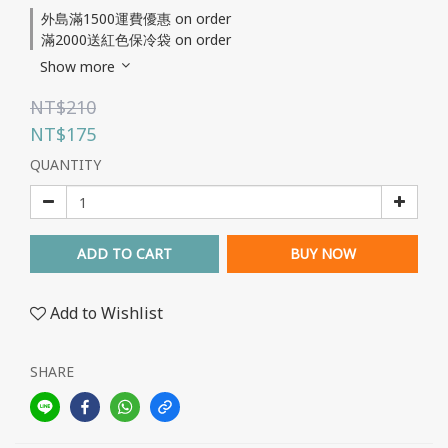
外島滿1500運費優惠 on order
滿2000送紅色保冷袋 on order
Show more
NT$210
NT$175
QUANTITY
ADD TO CART
BUY NOW
Add to Wishlist
SHARE